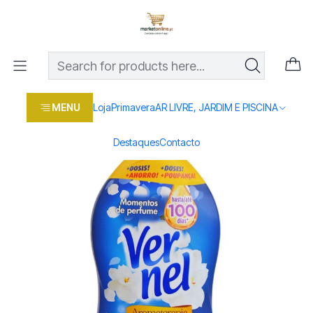
Os melhores preços em produtos para casa, jardim e bricolage
com entrega rápida
Home
Loja
Casa e conforto
DROGARIA E LIMPEZA
QUIMICOS
VERNEL AMACIADOR LIRIO ROYAL 57 DOSE 1,31L
MENU
Loja
Primavera
AR LIVRE, JARDIM E PISCINA
Destaques
Contacto