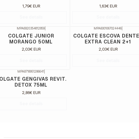
1,79€ EUR
1,63€ EUR
See details
See details
MPA6920354812859
|
MPA6001067024446
|
ão Disponível
Não Disponível
COLGATE JUNIOR
COLGATE ESCOVA DENT
MORANGO 50ML
EXTRA CLEAN 2+1
2,03€ EUR
2,03€ EUR
See details
See details
MPA8718951286641
|
ão Disponível
OLGATE GENGIVAS REVIT.
DETOX 75ML
2,86€ EUR
See details