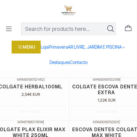
Os melhores preços em produtos para casa, jardim e bricolage
com entrega rápida
Home
Loja
Marcas
COLGATE
COLGATE
MENU
Loja
Primavera
AR LIVRE, JARDIM E PISCINA
Filters
Destaques
Contacto
MPA6001067021452
|
MPA6001067022558
|
ão Disponível
Não Disponível
COLGATE HERBAL100ML
COLGATE ESCOVA DENT
EXTRA
2,54€ EUR
1,22€ EUR
See details
See details
MPA8718951178748
|
MPA6001067025931
|
ão Disponível
Não Disponível
OLGATE PLAX ELIXIR MAX
ESCOVA DENTES COLGA
WHITE 250ML
MAX WHITE