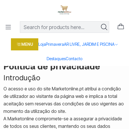
Os melhores preços em produtos para casa, jardim e bricolage
com entrega rápida
Home
Política de Privacidade
Política de Privacidade
MENU
Loja
Primavera
AR LIVRE, JARDIM E PISCINA
Destaques
Contacto
Política de privacidade
Introdução
O acesso e uso do site Marketonline.pt atribui a condição
de utilizador ao visitante da página web e implica a total
aceitação sem reservas das condições de uso vigentes ao
momento da utilização do site.
A Marketonline compromete-se a assegurar a privacidade
de todos os seus clientes, mantendo os seus dados