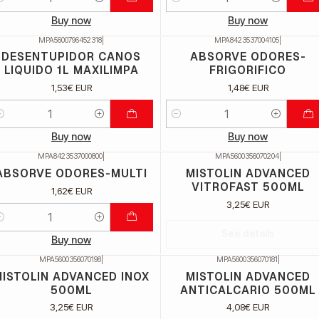
uantidade
Quantidade
Buy now
Buy now
MPA5600796452318
|
MPA8423537004105
|
DESENTUPIDOR CANOS
ABSORVE ODORES-
LIQUIDO 1L MAXILIMPA
FRIGORIFICO
1,53€ EUR
1,48€ EUR
uantidade
Quantidade
Buy now
Buy now
MPA8423537000800
|
MPA5600356070204
|
Não Disponível
ABSORVE ODORES-MULTI
MISTOLIN ADVANCED
VITROFAST 500ML
1,62€ EUR
3,25€ EUR
uantidade
See details
Buy now
MPA5600356070198
|
MPA5600356070181
|
ão Disponível
Não Disponível
ISTOLIN ADVANCED INOX
MISTOLIN ADVANCED
500ML
ANTICALCARIO 500ML
3,25€ EUR
4,08€ EUR