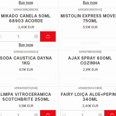
Buy now
Buy now
MPA8430852689030
|
MPA5600356070143
|
Não Disponível
MIKADO CANELA 50ML
MISTOLIN EXPRESS MOVE
68903 ACORDE
750ML
2,40€ EUR
5,10€ EUR
uantidade
See details
Buy now
MPA5603444150024
|
MPA8718951001589
|
ão Disponível
Não Disponível
SODA CAUSTICA DAYNA
AJAX SPRAY 600ML
1KG
COZINHA
6,11€ EUR
2,81€ EUR
See details
See details
MPA8410001102849
|
MPA8001841433806
|
LIMPA VITROCERAMICA
FAIRY LOIÇA ALOE+PEPI
SCOTCHBRITE 250ML
340ML
3,16€ EUR
2,40€ EUR