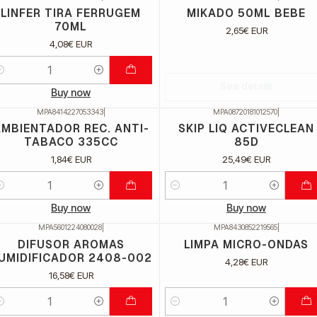
Não Disponível
LINFER TIRA FERRUGEM
MIKADO 50ML BEBE
70ML
2,65€ EUR
4,08€ EUR
uantidade
See details
Buy now
MPA8414227053343
|
MPA08720181012570
|
MBIENTADOR REC. ANTI-
SKIP LIQ ACTIVECLEAN
TABACO 335CC
85D
1,84€ EUR
25,49€ EUR
uantidade
Quantidade
Buy now
Buy now
MPA5601224080028
|
MPA8430852219565
|
DIFUSOR AROMAS
LIMPA MICRO-ONDAS
UMIDIFICADOR 2408-002
4,28€ EUR
16,58€ EUR
uantidade
Quantidade