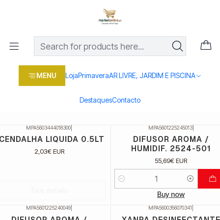
Os melhores preços em produtos para casa, jardim e bricolage
com entrega rápida
Home
Loja
Casa e conforto
DROGARIA E LIMPEZA
QUIMICOS
QUIMICOS
MENU
Loja
Primavera
AR LIVRE, JARDIM E PISCINA
Filters
Destaques
Contacto
MPA5603444018300
|
MPA5601225245013
|
ão Disponível
CENDALHA LIQUIDA 0.5LT
DIFUSOR AROMA /
HUMIDIF. 2524-501
2,03€ EUR
55,69€ EUR
Quantidade
See details
Buy now
MPA5601225240049
|
MPA5600356070341
|
Não Disponível
DIFUSOR AROMA /
XANPA DESINFECTANT