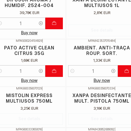
HUMIDIF. 2524-004
MULTIUSOS 1L
39,78€ EUR
2,81€ EUR
uantidade
See details
Buy now
MPA5000204104929
|
MPA8423537015484
|
PATO ACTIVE CLEAN
AMBIENT. ANTI-TRAÇA
CITRUS 35G
ROUP. SORT.
1,68€ EUR
1,33€ EUR
uantidade
Quantidade
Buy now
Buy now
MPA5600356070129
|
MPA5600356070334
|
ão Disponível
Não Disponível
MISTOLIN EXPRESS
XANPA DESINFECTANT
MULTIUSOS 750ML
MULT. PISTOLA 750ML
3,25€ EUR
3,16€ EUR
See details
See details
MPA5600333650016
|
MPA8430852689092
|