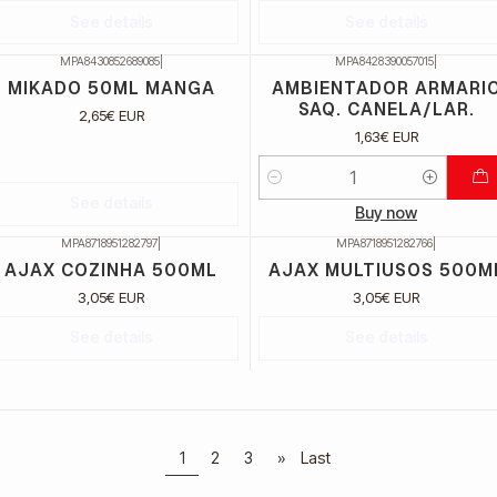
See details
See details
MPA8430852689085
|
MPA8428390057015
|
ão Disponível
MIKADO 50ML MANGA
AMBIENTADOR ARMARI
SAQ. CANELA/LAR.
2,65€ EUR
1,63€ EUR
Quantidade
See details
Buy now
MPA8718951282797
|
MPA8718951282766
|
ão Disponível
Não Disponível
AJAX COZINHA 500ML
AJAX MULTIUSOS 500M
3,05€ EUR
3,05€ EUR
See details
See details
1
2
3
»
Last