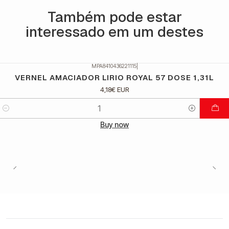
Também pode estar
interessado em um destes
MPA8410436221115
|
VERNEL AMACIADOR LIRIO ROYAL 57 DOSE 1,31L
4,18€ EUR
Quantidade
Buy now