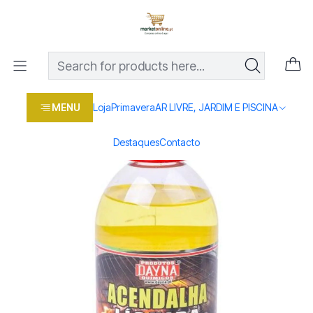
Os melhores preços em produtos para casa, jardim e bricolage
com entrega rápida
Home
Loja
Casa e conforto
DROGARIA E LIMPEZA
QUIMICOS
ACENDALHA LIQUIDA 0.5LT
MENU
Loja
Primavera
AR LIVRE, JARDIM E PISCINA
Destaques
Contacto