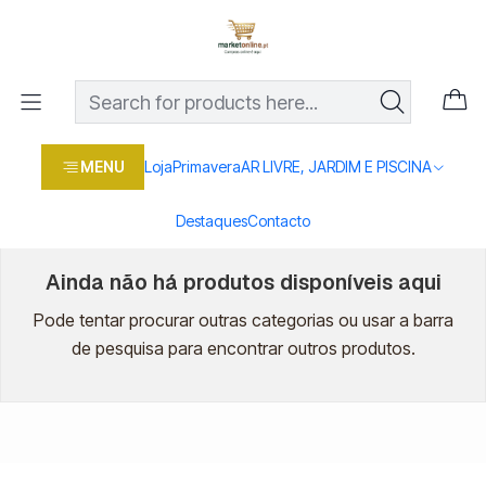
Os melhores preços em produtos para casa, jardim e bricolage
com entrega rápida
Home
Loja
Marcas
PANTENE
PANTENE
MENU
Loja
Primavera
AR LIVRE, JARDIM E PISCINA
Destaques
Contacto
Ainda não há produtos disponíveis aqui
Pode tentar procurar outras categorias ou usar a barra
de pesquisa para encontrar outros produtos.