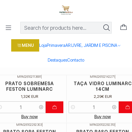
Os melhores preços em produtos para casa, jardim e bricolage
com entrega rápida
Home
Loja
Marcas
LUMINARC
LUMINARC
MENU
Loja
Primavera
AR LIVRE, JARDIM E PISCINA
Filters
Destaques
Contacto
MPA026102113691
|
MPA026102142271
|
PRATO SOBREMESA
TAÇA VIDRO LUMINARC
FESTON LUMINARC
14CM
1,32€ EUR
2,29€ EUR
uantidade
Quantidade
Buy now
Buy now
MPA026102292303
|
MPA026102292310
|
PRATO SOPA FESTON
PRATO RASO FESTON