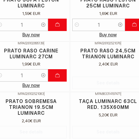
LUMINARC
25CM LUMINARC
1,59€ EUR
1,69€ EUR
uantidade
Quantidade
Buy now
Buy now
MPA026102895139
|
MPA026102521076
|
Não Disponível
PRATO RASO CARINE
PRATO RASO 24,5CM
LUMINARC 27CM
TRIANON LUMINARC
1,99€ EUR
2,40€ EUR
uantidade
See details
Buy now
MPA026102521083
|
MPA883314197471
|
ão Disponível
Não Disponível
PRATO SOBREMESA
TAÇA LUMINARC 63CL
TRIANON 19.5CM
RED. 135X60MM
LUMINARC
5,20€ EUR
2,40€ EUR
See details
See details