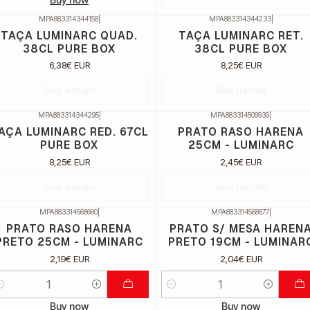
MPA883314344158
|
MPA883314344233
|
ão Disponível
Não Disponível
TAÇA LUMINARC QUAD.
TAÇA LUMINARC RET.
38CL PURE BOX
38CL PURE BOX
6,38€ EUR
8,25€ EUR
See details
See details
MPA883314344295
|
MPA883314509939
|
ão Disponível
Não Disponível
AÇA LUMINARC RED. 67CL
PRATO RASO HARENA
PURE BOX
25CM - LUMINARC
8,25€ EUR
2,45€ EUR
See details
See details
MPA883314568660
|
MPA883314568677
|
PRATO RASO HARENA
PRATO S/ MESA HAREN
PRETO 25CM - LUMINARC
PRETO 19CM - LUMINAR
2,19€ EUR
2,04€ EUR
uantidade
Quantidade
Buy now
Buy now