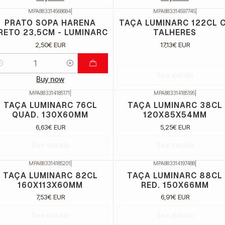
MPA883314568684
|
MPA883314597745
|
Não Disponível
PRATO SOPA HARENA
TAÇA LUMINARC 122CL 
RETO 23,5CM - LUMINARC
TALHERES
2,50€ EUR
17,13€ EUR
uantidade
See details
Buy now
MPA883314185171
|
MPA883314185195
|
ão Disponível
Não Disponível
TAÇA LUMINARC 76CL
TAÇA LUMINARC 38CL
QUAD. 130X60MM
120X85X54MM
6,63€ EUR
5,25€ EUR
See details
See details
MPA883314185201
|
MPA883314197488
|
ão Disponível
Não Disponível
TAÇA LUMINARC 82CL
TAÇA LUMINARC 88CL
160X113X60MM
RED. 150X66MM
7,53€ EUR
6,91€ EUR
See details
See details