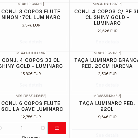
MPA883314641516
|
MPA4690509033287
|
ão Disponível
Não Disponível
CONJ. 3 COPOS FLUTE
CONJ. 4 COPOS C/ PE 3
NINON 17CL LUMINARC
CL SHINY GOLD -
LUMINARC
3,57€ EUR
21,62€ EUR
See details
See details
MPA4690509033294
|
MPA883314550207
|
ão Disponível
Não Disponível
CONJ. 4 COPOS 33 CL
TAÇA LUMINARC BRANC
SHINY GOLD - LUMINARC
RED. 20CM HARENA
15,80€ EUR
2,50€ EUR
See details
See details
MPA10883314498452
|
MPA883314344318
|
Não Disponível
CONJ. 6 COPOS FLUTE
TAÇA LUMINARC RED.
16CL LA CAVE LUMINARC
92CL
12,75€ EUR
9,64€ EUR
uantidade
See details
Buy now