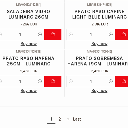
MPA026102142684
|
MPA883314748178
|
SALADEIRA VIDRO
PRATO RASO CARINE
LUMINARC 26CM
LIGHT BLUE LUMINARC
7,29€ EUR
2,81€ EUR
uantidade
Quantidade
Buy now
Buy now
MPA883314509939
|
MPA883314509946
|
PRATO RASO HARENA
PRATO SOBREMESA
25CM - LUMINARC
HARENA 19CM - LUMINA
2,45€ EUR
2,45€ EUR
uantidade
Quantidade
Buy now
Buy now
1
2
»
Last