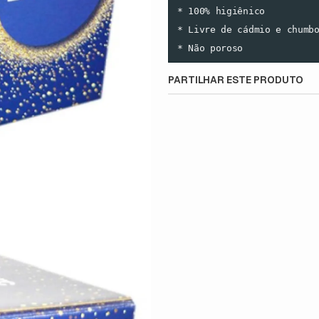
* 100% higiênico

* Livre de cádmio e chumbo
* Não poroso
PARTILHAR ESTE PRODUTO