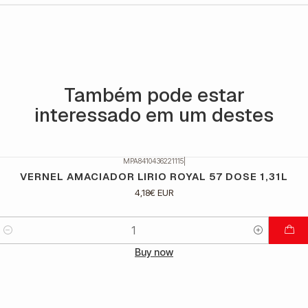
Também pode estar
interessado em um destes
MPA8410436221115
|
VERNEL AMACIADOR LIRIO ROYAL 57 DOSE 1,31L
4,18€ EUR
Quantidade
Buy now