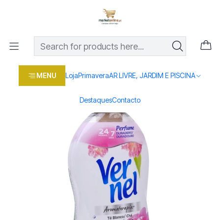
Os melhores preços em produtos para casa, jardim e bricolage
com entrega rápida
Home
Loja
Casa e conforto
DROGARIA E LIMPEZA
VERNEL AMAC ROUPA CHA&PEONIA 70DOSES
MENU
Loja
Primavera
AR LIVRE, JARDIM E PISCINA
Destaques
Contacto