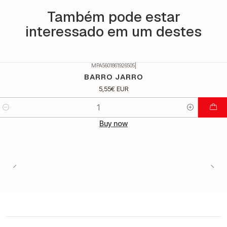
Também pode estar
interessado em um destes
MPA5601861926505
|
BARRO JARRO
5,55€ EUR
Quantidade
Buy now