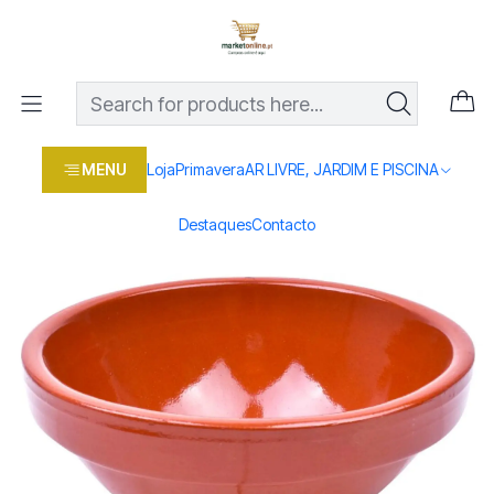
Os melhores preços em produtos para casa, jardim e bricolage
com entrega rápida
Home
Loja
Casa e conforto
COZINHA
BARRO
TIGELA BARRO 16CM
MENU
Loja
Primavera
AR LIVRE, JARDIM E PISCINA
Destaques
Contacto