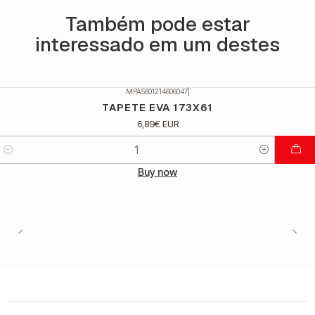
Também pode estar
interessado em um destes
MPA5601214606047
|
TAPETE EVA 173X61
6,89€ EUR
Quantidade
Buy now