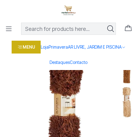
Os melhores preços em produtos para casa, jardim e bricolage
com entrega rápida
Home
Loja
Casa e conforto
ARRUMAÇÃO E UTILIDADES
TAPETES
TAPETE 60X90CM
MENU
Loja
Primavera
AR LIVRE, JARDIM E PISCINA
Destaques
Contacto