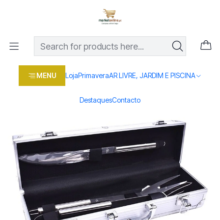
Os melhores preços em produtos para casa, jardim e bricolage
com entrega rápida
Home
Loja
Casa e conforto
AR LIVRE, JARDIM E PISCINA
Churrasco
SET 4 PCS BARBECUE 2576-003
MENU
Loja
Primavera
AR LIVRE, JARDIM E PISCINA
Destaques
Contacto