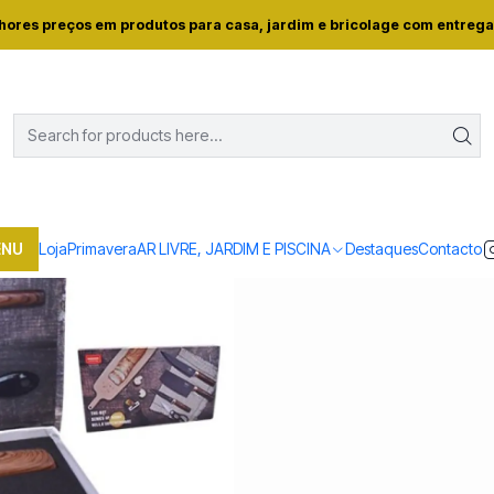
ome
Loja
Casa e conforto
SET 3 FACAS+DESC+TESOURA 2830-0
hores preços em produtos para casa, jardim e bricolage com entrega
|
SET 3 FACAS+DE
Mostrar stock das locali
PARTILHAR ESTE PRODUTO
ENU
Loja
Primavera
AR LIVRE, JARDIM E PISCINA
Destaques
Contacto