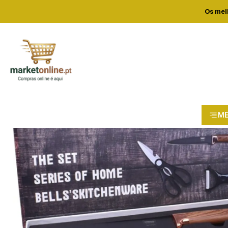
H
Os mel
M