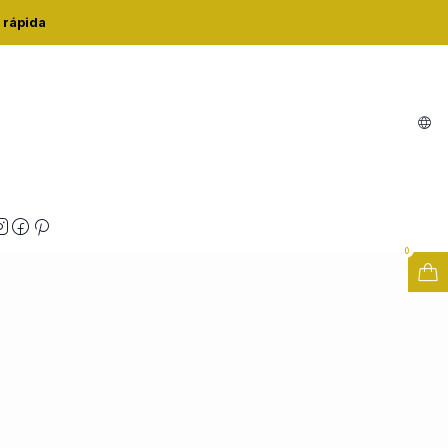
50
 rápida
SC+TESOURA 2830-050
zações
0