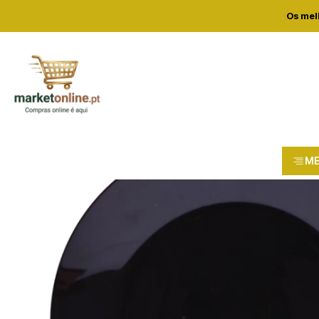
Home
Lo
Os mel
M