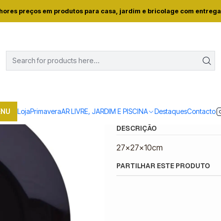
ja
Casa e conforto
COZINHA
Pratos
SERVIÇO JANTAR 18PÇS ZE
hores preços em produtos para casa, jardim e bricolage com entrega
|
SERVIÇO JANTAR 
Quantidade
Mostrar stock das locali
ENU
Loja
Primavera
AR LIVRE, JARDIM E PISCINA
Destaques
Contacto
DESCRIÇÃO
27x27x10cm
PARTILHAR ESTE PRODUTO