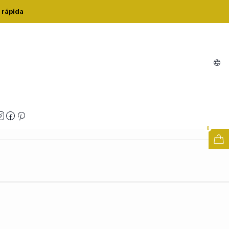
LIE BLACK
 rápida
18PÇS ZELIE BLACK
Buy now
Adicionar ao Carrinho
zações
0