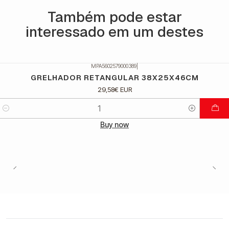
Também pode estar
interessado em um destes
MPA5602579000389
|
GRELHADOR RETANGULAR 38X25X46CM
29,58€ EUR
Quantidade
Buy now