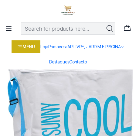
Os melhores preços em produtos para casa, jardim e bricolage
com entrega rápida
Home
Loja
Casa e conforto
AR LIVRE, JARDIM E PISCINA
SACO TERMICO 39X26,5X36
MENU
Loja
Primavera
AR LIVRE, JARDIM E PISCINA
Destaques
Contacto