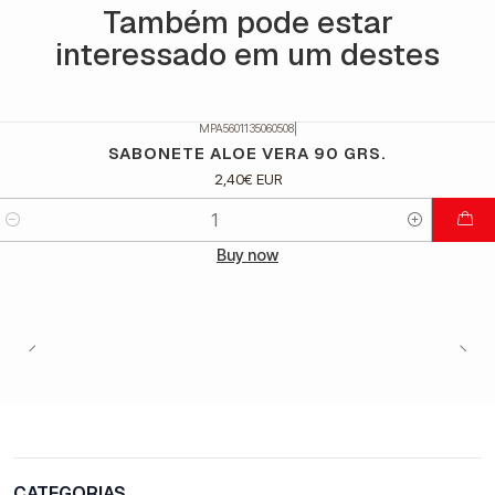
Também pode estar
interessado em um destes
MPA5601135060508
|
SABONETE ALOE VERA 90 GRS.
2,40€ EUR
Quantidade
Buy now
CATEGORIAS