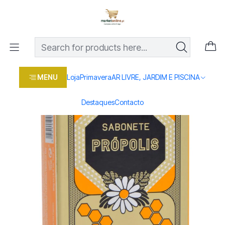
Os melhores preços em produtos para casa, jardim e bricolage
com entrega rápida
Home
Loja
Beleza e saúde
SABONETE PROPOLIS 90GRS.
MENU
Loja
Primavera
AR LIVRE, JARDIM E PISCINA
Destaques
Contacto