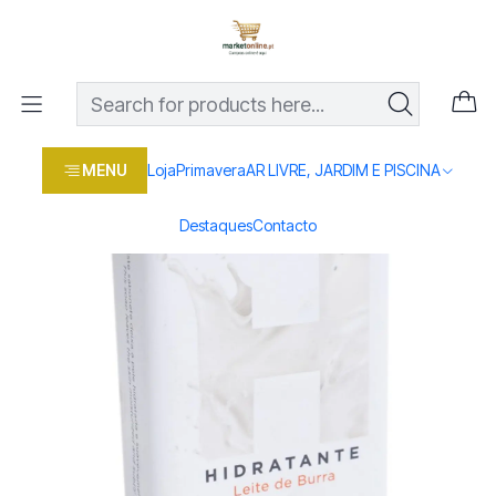
Os melhores preços em produtos para casa, jardim e bricolage
com entrega rápida
Home
Loja
Beleza e saúde
SABONETE LEITE BURRA 100GR
MENU
Loja
Primavera
AR LIVRE, JARDIM E PISCINA
Destaques
Contacto