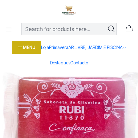
Os melhores preços em produtos para casa, jardim e bricolage
com entrega rápida
Home
Loja
Casa e conforto
DROGARIA E LIMPEZA
SABONETE GLICERINA IDEAL
MENU
Loja
Primavera
AR LIVRE, JARDIM E PISCINA
Destaques
Contacto