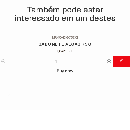
Também pode estar
interessado em um destes
MPA5601092015535
|
SABONETE ALGAS 75G
1,84€ EUR
Quantidade
Buy now