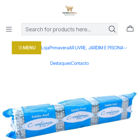
Os melhores preços em produtos para casa, jardim e bricolage
com entrega rápida
Home
Loja
Casa e conforto
DROGARIA E LIMPEZA
SABÃO OFF AZUL CONFIANÇA 1 KG
MENU
Loja
Primavera
AR LIVRE, JARDIM E PISCINA
Destaques
Contacto