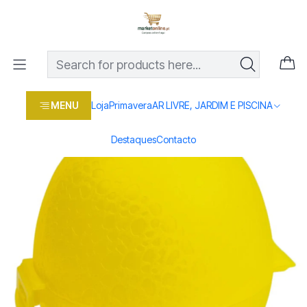
Os melhores preços em produtos para casa, jardim e bricolage
com entrega rápida
Home
Loja
Casa e conforto
ARRUMAÇÃO E UTILIDADES
DIVERSOS
PORTA LIMOES L395
MENU
Loja
Primavera
AR LIVRE, JARDIM E PISCINA
Destaques
Contacto