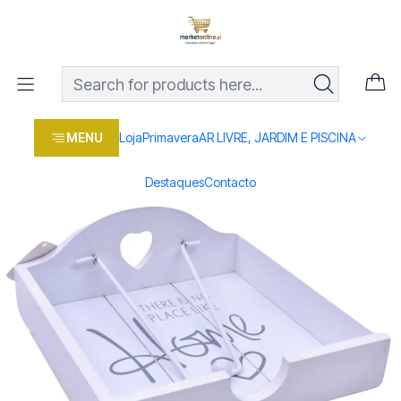
Os melhores preços em produtos para casa, jardim e bricolage
com entrega rápida
Home
Loja
Casa e conforto
COZINHA
UTENSILIOS
PORTA GUARDANAPOS MADEIRA 1433-410
MENU
Loja
Primavera
AR LIVRE, JARDIM E PISCINA
Destaques
Contacto