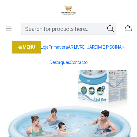
Os melhores preços em produtos para casa, jardim e bricolage
com entrega rápida
Home
Loja
Casa e conforto
AR LIVRE, JARDIM E PISCINA
Piscina
PISCINA INSUFLAVEL 3.66X76CM S/ MOTOR
MENU
Loja
Primavera
AR LIVRE, JARDIM E PISCINA
Destaques
Contacto