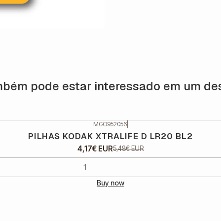
bém pode estar interessado em um de
MGO952056
|
PILHAS KODAK XTRALIFE D LR20 BL2
4,17€ EUR
5,48€ EUR
Buy now