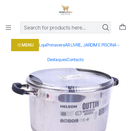
Os melhores preços em produtos para casa, jardim e bricolage
com entrega rápida
Home
Loja
Casa e conforto
PANELA IND. 20CM 4L 8MM HELEOM
MENU
Loja
Primavera
AR LIVRE, JARDIM E PISCINA
Destaques
Contacto