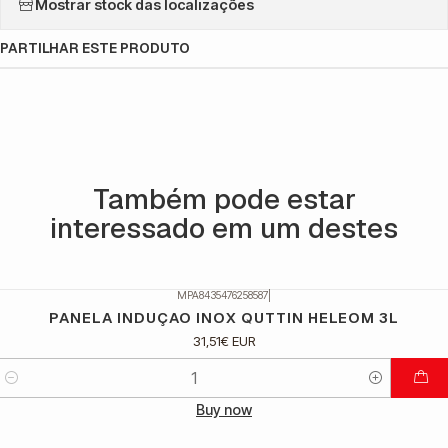
Mostrar stock das localizações
PARTILHAR ESTE PRODUTO
Também pode estar
interessado em um destes
MPA8435476258587
|
PANELA INDUÇAO INOX QUTTIN HELEOM 3L
31,51€ EUR
Quantidade
Buy now