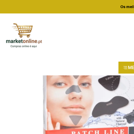
Ho
Os mel
M