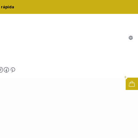
7UN
 rápida
ES PONTOS NEGROS 7UN
zações
0