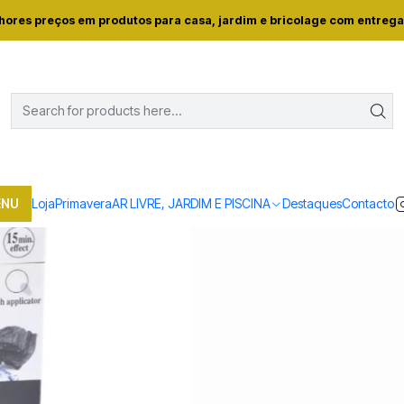
me
Loja
Beleza e saúde
MEGAPLAST PACHES PONTOS NEGROS 
hores preços em produtos para casa, jardim e bricolage com entrega
|
MEGAPLAST PACH
Mostrar stock das locali
PARTILHAR ESTE PRODUTO
ENU
Loja
Primavera
AR LIVRE, JARDIM E PISCINA
Destaques
Contacto