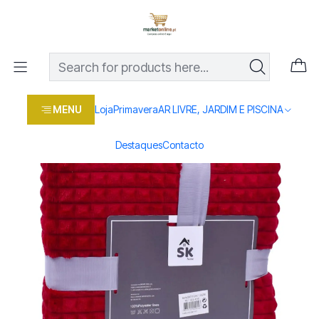
Os melhores preços em produtos para casa, jardim e bricolage
com entrega rápida
Home
Loja
Casa e conforto
ARRUMAÇÃO E UTILIDADES
DIVERSOS
MANTA 1.5X2M 1200-924
MENU
Loja
Primavera
AR LIVRE, JARDIM E PISCINA
Destaques
Contacto