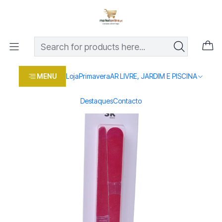
Os melhores preços em produtos para casa, jardim e bricolage
com entrega rápida
Home
Loja
Beleza e saúde
LIMA UNHAS 17.5X2CM CJ.2UN 2355-607
MENU
Loja
Primavera
AR LIVRE, JARDIM E PISCINA
Destaques
Contacto