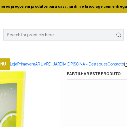
a
Casa e conforto
DROGARIA E LIMPEZA
LAVA TUDO MULTIUSOS S
hores preços em produtos para casa, jardim e bricolage com entrega
|
LAVA TUDO MULTI
Quantidade
Mostrar stock das locali
ENU
Loja
Primavera
AR LIVRE, JARDIM E PISCINA
Destaques
Contacto
PARTILHAR ESTE PRODUTO