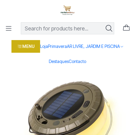
Os melhores preços em produtos para casa, jardim e bricolage
com entrega rápida
Home
Loja
Casa e conforto
LAR E ILUMINAÇAO
LAMPADAS E LANTERNAS
Lanterna Entac LED 3W Solar Campismo 10MT
MENU
Loja
Primavera
AR LIVRE, JARDIM E PISCINA
Destaques
Contacto