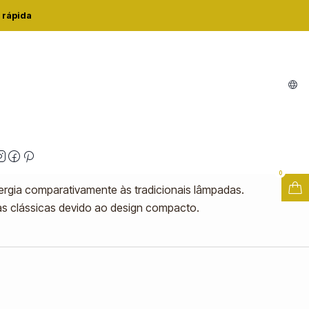
 LED T26 E14 1,3W 4000K
 rápida
D T26 E14 1,3W 4000K
zações
0
rgia comparativamente às tradicionais lâmpadas.
das clássicas devido ao design compacto.