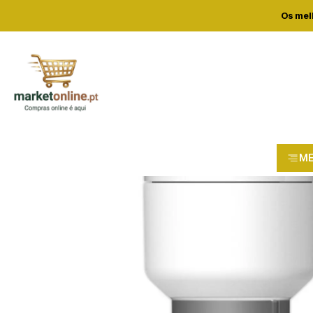
Home
Loja
Casa e conf
Os mel
M