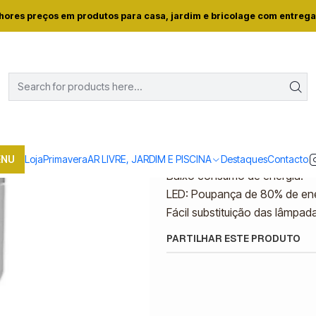
orto
LAR E ILUMINAÇAO
LAMPADAS E LANTERNAS
Lâmpada Avide
hores preços em produtos para casa, jardim e bricolage com entrega
|
Lâmpada Avide LE
Mostrar stock das locali
DESCRIÇÃO
ENU
Loja
Primavera
AR LIVRE, JARDIM E PISCINA
Destaques
Contacto
Baixo consumo de energia.
LED: Poupança de 80% de ene
Fácil substituição das lâmpa
PARTILHAR ESTE PRODUTO