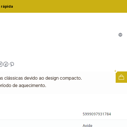
LED STICK E27 9,5W 6400K
 rápida
D STICK E27 9,5W 6400K
zações
0
das clássicas devido ao design compacto.
eríodo de aquecimento.