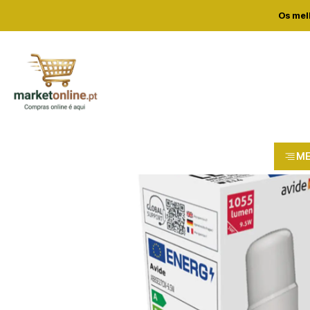
Home
Loja
Casa e confor
Os mel
M