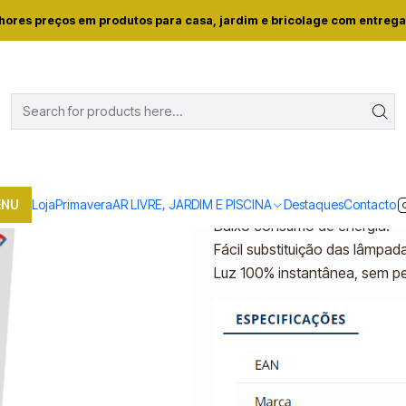
to
LAR E ILUMINAÇAO
LAMPADAS E LANTERNAS
Lâmpada Avide 
hores preços em produtos para casa, jardim e bricolage com entrega
|
Lâmpada Avide LE
Mostrar stock das locali
DESCRIÇÃO
ENU
Loja
Primavera
AR LIVRE, JARDIM E PISCINA
Destaques
Contacto
Baixo consumo de energia.
Fácil substituição das lâmpa
Luz 100% instantânea, sem p