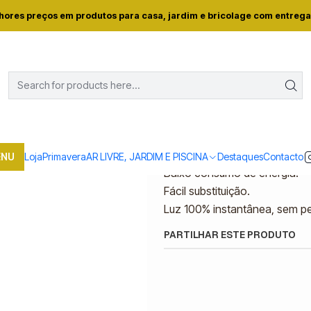
a e conforto
LAR E ILUMINAÇAO
Lâmpada Avide LED Filamento CL
hores preços em produtos para casa, jardim e bricolage com entrega
|
Lâmpada Avide LE
Mostrar stock das locali
DESCRIÇÃO
ENU
Loja
Primavera
AR LIVRE, JARDIM E PISCINA
Destaques
Contacto
Baixo consumo de energia.
Fácil substituição.
Luz 100% instantânea, sem p
PARTILHAR ESTE PRODUTO