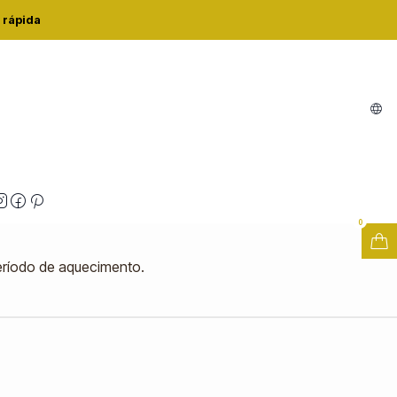
B E14 6,5W 2700K
 rápida
D Filamento CLB E14 6,5W 2700K
zações
0
eríodo de aquecimento.