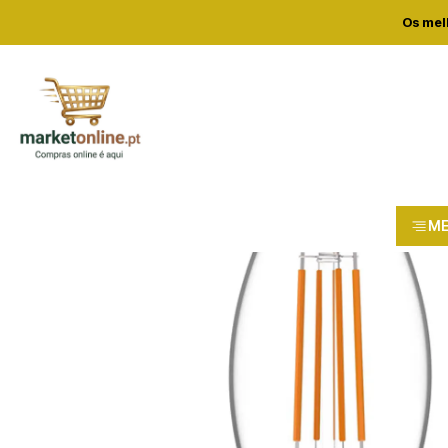
Home
Loja
Cas
Os mel
M