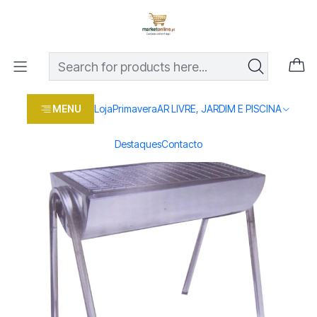
Os melhores preços em produtos para casa, jardim e bricolage
com entrega rápida
Home
Loja
Casa e conforto
AR LIVRE, JARDIM E PISCINA
Churrasco
GRELHADOR RETANGULAR 38X25X46CM
MENU
Loja
Primavera
AR LIVRE, JARDIM E PISCINA
Destaques
Contacto