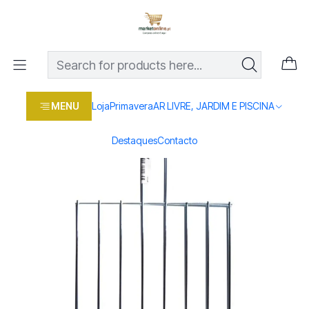
Os melhores preços em produtos para casa, jardim e bricolage
com entrega rápida
Home
Loja
Casa e conforto
AR LIVRE, JARDIM E PISCINA
Churrasco
GRELHA SIMPLES N.3
MENU
Loja
Primavera
AR LIVRE, JARDIM E PISCINA
Destaques
Contacto