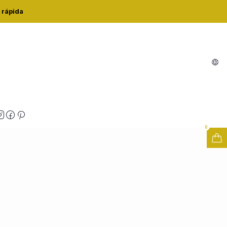
H 750ML
 rápida
 FRESH 750ML
zações
0