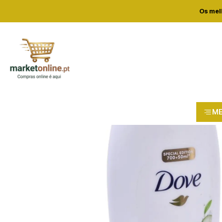
Home
L
Os mel
M