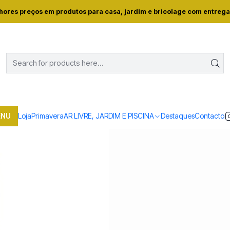
oja
Casa e conforto
DROGARIA E LIMPEZA
GEL BANHO DOVE FRES
hores preços em produtos para casa, jardim e bricolage com entrega
|
GEL BANHO DOVE
Mostrar stock das locali
PARTILHAR ESTE PRODUTO
ENU
Loja
Primavera
AR LIVRE, JARDIM E PISCINA
Destaques
Contacto