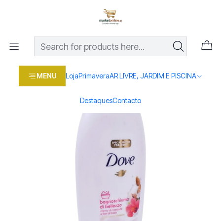
Os melhores preços em produtos para casa, jardim e bricolage
com entrega rápida
Home
Loja
Beleza e saúde
GEL BANHO DOVE AMENDOA 750ML
MENU
Loja
Primavera
AR LIVRE, JARDIM E PISCINA
Destaques
Contacto