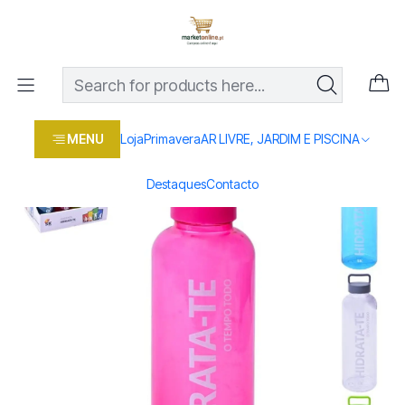
Os melhores preços em produtos para casa, jardim e bricolage
com entrega rápida
Home
Loja
Casa e conforto
ARRUMAÇÃO E UTILIDADES
GARRAFA 550ML 820-305
MENU
Loja
Primavera
AR LIVRE, JARDIM E PISCINA
Destaques
Contacto