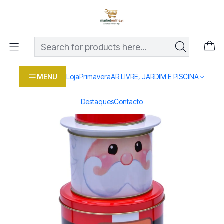
Os melhores preços em produtos para casa, jardim e bricolage
com entrega rápida
Home
Loja
Sazonais
NATAL
FRASCOS METAL PAI NATAL 3PÇS
MENU
Loja
Primavera
AR LIVRE, JARDIM E PISCINA
Destaques
Contacto