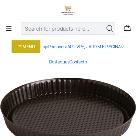
Os melhores preços em produtos para casa, jardim e bricolage
com entrega rápida
Home
Loja
Casa e conforto
COZINHA
PANELAS
FORMA TARTE ANTI-ADERENTE 25X3
MENU
Loja
Primavera
AR LIVRE, JARDIM E PISCINA
Destaques
Contacto