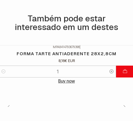
Também pode estar
interessado em um destes
MPA8414793679398
|
FORMA TARTE ANTIADERENTE 28X2,8CM
8,16€ EUR
Quantidade
Buy now