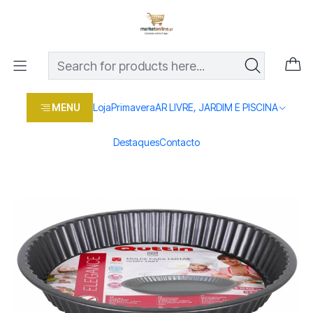
Os melhores preços em produtos para casa, jardim e bricolage
com entrega rápida
Home
Loja
Casa e conforto
COZINHA
DIVERSOS
FORMA P/TARTES RED.25,5X3CM QUTTIN
MENU
Loja
Primavera
AR LIVRE, JARDIM E PISCINA
Destaques
Contacto