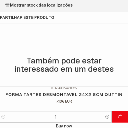
Mostrar stock das localizações
PARTILHAR ESTE PRODUTO
Também pode estar
interessado em um destes
MPA8433774710325
|
FORMA TARTES DESMONTAVEL 24X2,8CM QUTTIN
7,13€ EUR
Quantidade
Buy now