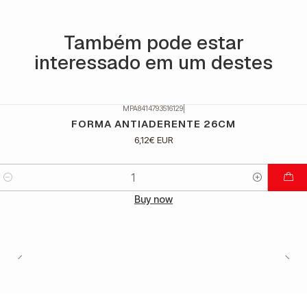
Também pode estar
interessado em um destes
MPA8414793516129
|
FORMA ANTIADERENTE 26CM
6,12€ EUR
Quantidade
Buy now