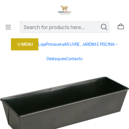
Os melhores preços em produtos para casa, jardim e bricolage
com entrega rápida
Home
Loja
Casa e conforto
COZINHA
PANELAS
FORMA ANTIADERENTE 35X12X8CM
MENU
Loja
Primavera
AR LIVRE, JARDIM E PISCINA
Destaques
Contacto