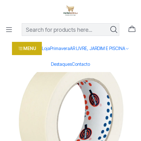
Os melhores preços em produtos para casa, jardim e bricolage
com entrega rápida
Home
Loja
Casa e conforto
BRICOLAGE E FERRAMENTAS
FITAS
Fita Eurocel Proteção de Pintura MSK 6127 45M
MENU
Loja
Primavera
AR LIVRE, JARDIM E PISCINA
Destaques
Contacto