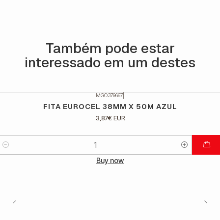
Também pode estar
interessado em um destes
MGO379667
|
FITA EUROCEL 38MM X 50M AZUL
3,87€ EUR
Quantidade
Buy now