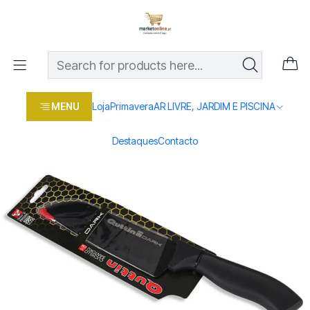
Os melhores preços em produtos para casa, jardim e bricolage
com entrega rápida
Home
Loja
Casa e conforto
COZINHA
TALHERES
FACA SANTOKU 17CM QT708015V
MENU
Loja
Primavera
AR LIVRE, JARDIM E PISCINA
Destaques
Contacto