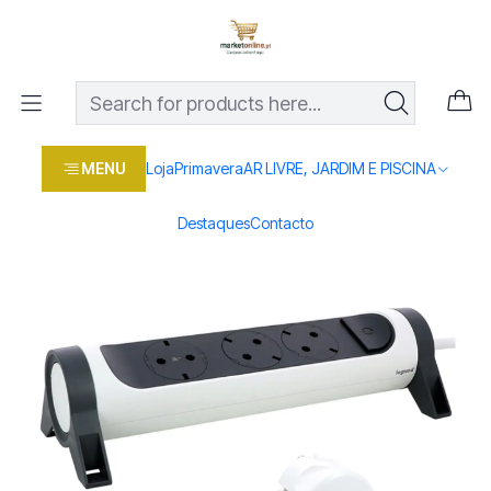
Os melhores preços em produtos para casa, jardim e bricolage
com entrega rápida
Home
Loja
Casa e conforto
LAR E ILUMINAÇAO
EXTENSÕES
Extensão Legrand 3T 3X1,5MM c/Interrutor rotativo 1,5MT
MENU
Loja
Primavera
AR LIVRE, JARDIM E PISCINA
Destaques
Contacto