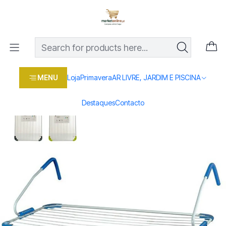
Os melhores preços em produtos para casa, jardim e bricolage
com entrega rápida
Home
Loja
Casa e conforto
ARRUMAÇÃO E UTILIDADES
DIVERSOS
ESTENDAL VARANDA 10M
MENU
Loja
Primavera
AR LIVRE, JARDIM E PISCINA
Destaques
Contacto