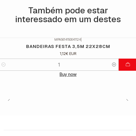
Também pode estar
interessado em um destes
MPA5614150041124
|
BANDEIRAS FESTA 3,5M 22X28CM
1,12€ EUR
Quantidade
Buy now