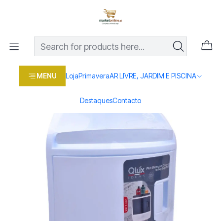
Os melhores preços em produtos para casa, jardim e bricolage
com entrega rápida
Home
Loja
Casa e conforto
ARRUMAÇÃO E UTILIDADES
ESTANTES
ESTANTE WC CANTO L708
MENU
Loja
Primavera
AR LIVRE, JARDIM E PISCINA
Destaques
Contacto