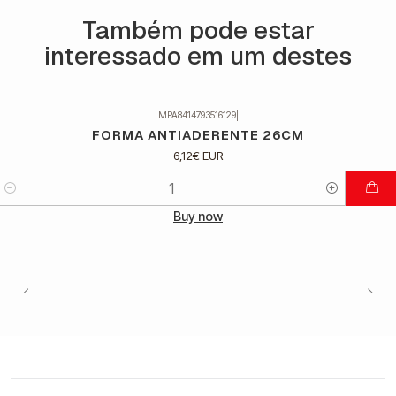
Também pode estar
interessado em um destes
MPA8414793516129
|
FORMA ANTIADERENTE 26CM
6,12€ EUR
Quantidade
Buy now