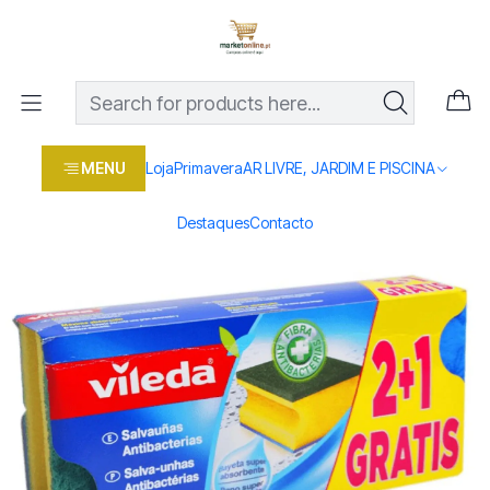
Os melhores preços em produtos para casa, jardim e bricolage
com entrega rápida
Home
Loja
Casa e conforto
DROGARIA E LIMPEZA
MATERIAL LIMPEZA
ESFREGAO SALVAUNHAS VILEDA 2 + 1 UNI
MENU
Loja
Primavera
AR LIVRE, JARDIM E PISCINA
Destaques
Contacto