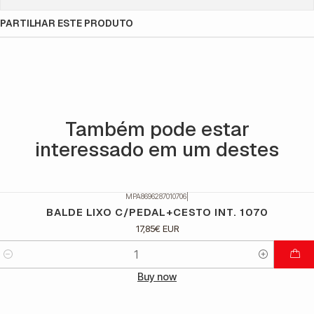
PARTILHAR ESTE PRODUTO
Também pode estar
interessado em um destes
MPA8696287010706
|
BALDE LIXO C/PEDAL+CESTO INT. 1070
17,85€ EUR
Quantidade
Buy now