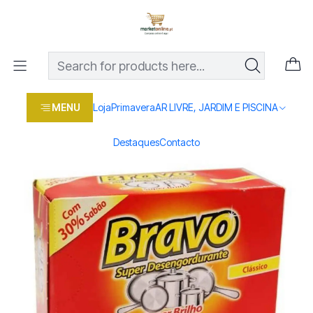
Os melhores preços em produtos para casa, jardim e bricolage
com entrega rápida
Home
Loja
Casa e conforto
DROGARIA E LIMPEZA
MATERIAL LIMPEZA
ESFREGAO BRAVO CLASSICO
MENU
Loja
Primavera
AR LIVRE, JARDIM E PISCINA
Destaques
Contacto