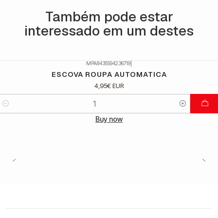
Também pode estar
interessado em um destes
MPA8435594236719
|
ESCOVA ROUPA AUTOMATICA
4,95€ EUR
Quantidade
Buy now