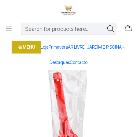
Os melhores preços em produtos para casa, jardim e bricolage
com entrega rápida
Home
Loja
Casa e conforto
DROGARIA E LIMPEZA
MATERIAL LIMPEZA
ESCOVA TIRA PELO
MENU
Loja
Primavera
AR LIVRE, JARDIM E PISCINA
Destaques
Contacto