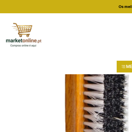
Home
Lo
Os mel
M