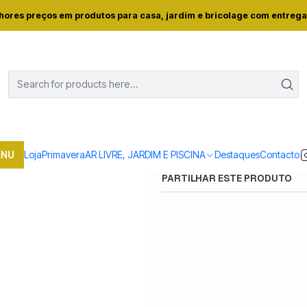
ja
Casa e conforto
DROGARIA E LIMPEZA
MATERIAL LIMPEZA
ESC
hores preços em produtos para casa, jardim e bricolage com entrega
|
ESCOVA FATO
Quantidade
Mostrar stock das locali
ENU
Loja
Primavera
AR LIVRE, JARDIM E PISCINA
Destaques
Contacto
PARTILHAR ESTE PRODUTO