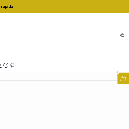
OVA FATO
 rápida
Buy now
Adicionar ao Carrinho
zações
0